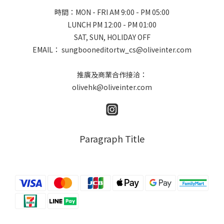
時間：MON - FRI AM 9:00 - PM 05:00
LUNCH PM 12:00 - PM 01:00
SAT, SUN, HOLIDAY OFF
EMAIL： sungbooneditortw_cs@oliveinter.com
推廣及商業合作接洽：
olivehk@oliveinter.com
Paragraph Title