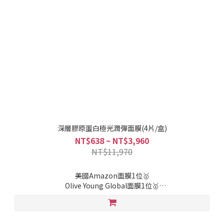
深層膠原蛋白極光潤彈面膜(4片/盒)
NT$638 ~ NT$3,960
NT$11,970
美國Amazon面膜1位🥇
Olive Young Global面膜1位🥇
🌙凝膠面膜 鎖住活性及肌膚水分
🌙超微細膠原蛋白分子(500da)直達肌底吸收