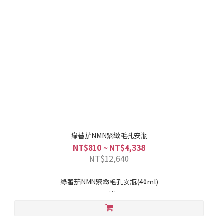
綠蕃茄NMN緊緻毛孔安瓶
NT$810 ~ NT$4,338
NT$12,640
綠蕃茄NMN緊緻毛孔安瓶(40ml)
❇️【 10,000 ppm高濃 NMN 】喚醒肌膚細胞能量
❇️【3D 立體塑顏 】 重建ECM細胞外基質