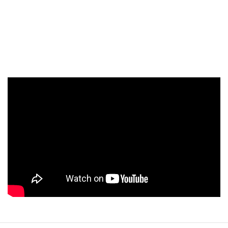
❇️【蕃茄素定 】延續綠蕃茄精華經典 改善三種毛孔