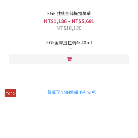
EGF 胜肽金絲提拉精華
NT$1,186 ~ NT$5,691
NT$18,120
EGF金絲提拉精華 40ml
💛【專利膠原蛋白、EGF 及 9GF 成分】善中面部比例下垂及輪廓
扁平問題
💛【30 種胜肽複合體】從結構層面改善肌膚緊緻度與平滑度
💛【 68% 絲蛋白水】質感彈潤但清爽不黏膩 持續一整天提拉效
果
TOP 2