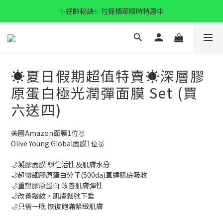
✨逆齡秘訣✨ 拉提精華限時特惠中
全館滿$1500 免運🚚
✨逆齡秘訣✨ 拉提精華限時特惠中
☀️夏日假期超值特賣☀️深層膠
原蛋白極光潤彈面膜 Set (買
六送四)
美國Amazon面膜1位🥇
Olive Young Global面膜1位🥇
🌙凝膠面膜 鎖住活性及肌膚水分
🌙超微細膠原蛋白分子(500da)直達肌底吸收
🌙重塑膠原蛋白 改善肌膚彈性
🌙改善皺紋，肌膚鬆弛下垂
🌙只需一晚 恢復飽滿緊緻肌膚