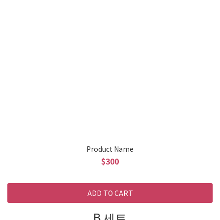
Product Name
$300
ADD TO CART
B 세트