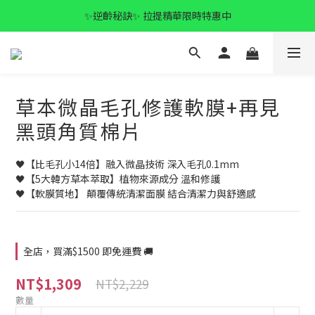
✨逆齡秘訣✨ 拉提精華限時特惠中
✨逆齡秘訣✨ 拉提精華限時特惠中
全館滿$1500 免運🚚
✨逆齡秘訣✨ 拉提精華限時特惠中
草本微晶毛孔修護軟膜+再見
黑頭角質棉片
🖤【比毛孔小14倍】融入微晶技術 深入毛孔0.1mm
🖤【5大韓方草本萃取】植物來源成分 溫和修護
🖤【軟膜質地】 顛覆傳統清潔面膜 結合清潔力與舒適感
全店，買滿$1500 即免運費 🚚
NT$1,309
NT$2,229
數量