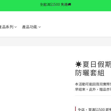
✨逆齡秘訣✨ 拉提精華限時特惠中
✨逆齡秘訣✨ 拉提精華限時特惠中
全館滿$1500 免運🚚
產品系列
產品功能
✨逆齡秘訣✨ 拉提精華限時特惠中
☀️夏日假期
防曬套組
本活動可能因我司實際
早結束。此外，贈品亦
全店，買滿$1500 即免