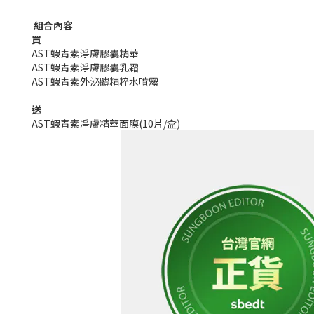
組合內容
買
AST蝦青素淨膚膠囊精華
AST蝦青素淨膚膠囊乳霜
AST蝦青素外泌體精粹水噴霧
送
AST蝦青素凈膚精華面膜(10片/盒)