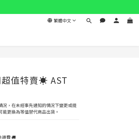
繁體中文
立即購買
超值特賣☀️ AST
情況，在未經事先通知的情況下變更或提
可能更換為等值替代商品出貨。
運費 🚚