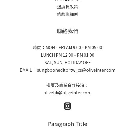
退換貨政策
條款與細則
聯絡我們
時間：MON - FRI AM 9:00 - PM 05:00
LUNCH PM 12:00 - PM 01:00
SAT, SUN, HOLIDAY OFF
EMAIL： sungbooneditortw_cs@oliveinter.com
推廣及商業合作接洽：
olivehk@oliveinter.com
Paragraph Title