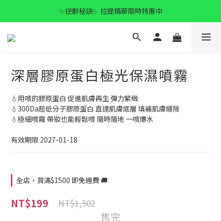
✨逆齡秘訣✨ 拉提精華限時特惠中
✨逆齡秘訣✨ 拉提精華限時特惠中
全館滿$1500 免運🚚
✨逆齡秘訣✨ 拉提精華限時特惠中
深層膠原蛋白極光保濕噴霧
💧用噴的膠原蛋白 促進肌膚再生 彈力緊緻
💧300Da超低分子膠原蛋白 直達肌膚底層 填補肌膚縫隙
💧極細噴霧 帶妝也能輕鬆噴 隨時隨地 一噴爆水
有效期限 2027-01-18
全店，買滿$1500 即免運費 🚚
NT$199
NT$1,502
售完