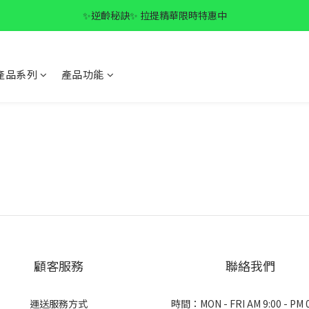
✨逆齡秘訣✨ 拉提精華限時特惠中
✨逆齡秘訣✨ 拉提精華限時特惠中
全館滿$1500 免運🚚
產品系列
產品功能
✨逆齡秘訣✨ 拉提精華限時特惠中
顧客服務
聯絡我們
運送服務方式
時間：MON - FRI AM 9:00 - PM 