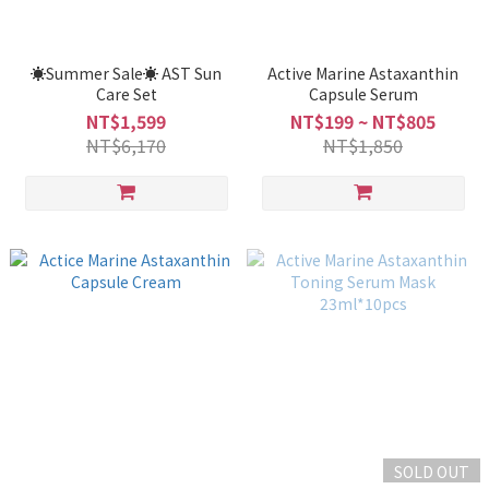
☀️Summer Sale☀️ AST Sun
Active Marine Astaxanthin
Care Set
Capsule Serum
NT$1,599
NT$199 ~ NT$805
NT$6,170
NT$1,850
SOLD OUT