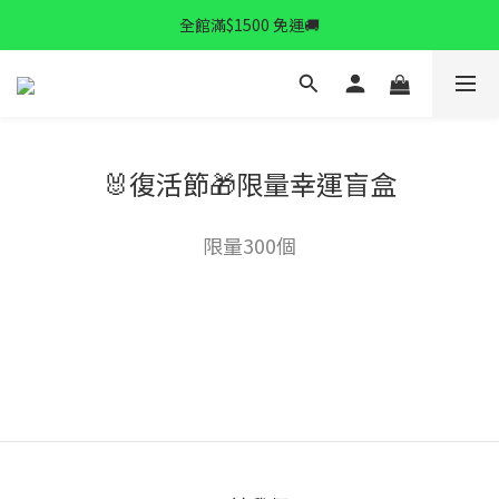
✨逆齡秘訣✨ 拉提精華限時特惠中
全館滿$1500 免運🚚
✨逆齡秘訣✨ 拉提精華限時特惠中
🐰復活節🎁限量幸運盲盒
限量300個