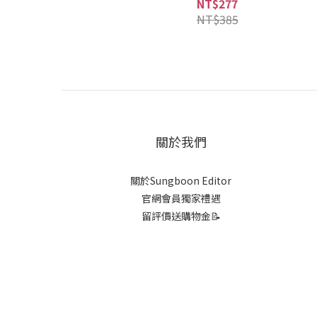
NT$277
NT$385
關於我們
關於Sungboon Editor
官網會員獨家禮遇
留評價送購物金📝