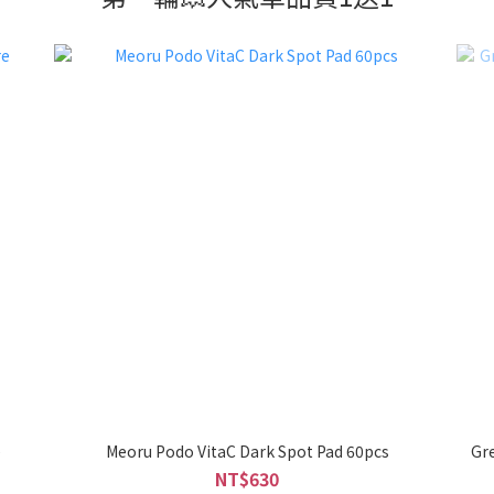
e
Meoru Podo VitaC Dark Spot Pad 60pcs
Gr
NT$630