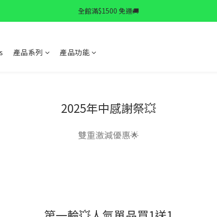
✨逆齡秘訣✨ 拉提精華限時特惠中
全館滿$1500 免運🚚
✨逆齡秘訣✨ 拉提精華限時特惠中
s
產品系列
產品功能
2025年中感謝祭💥
雙重激減優惠🌟
第一輪💥人氣單品買1送1