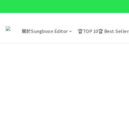
關於Sungboon Editor
🏆TOP 10🏆 Best Seller