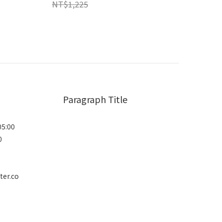
NT$1,225
Paragraph Title
05:00
0
ter.co