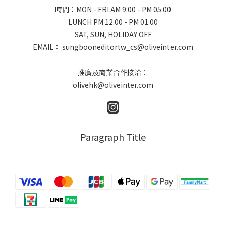
時間：MON - FRI AM 9:00 - PM 05:00
LUNCH PM 12:00 - PM 01:00
SAT, SUN, HOLIDAY OFF
EMAIL： sungbooneditortw_cs@oliveinter.com
推廣及商業合作接洽：
olivehk@oliveinter.com
Paragraph Title