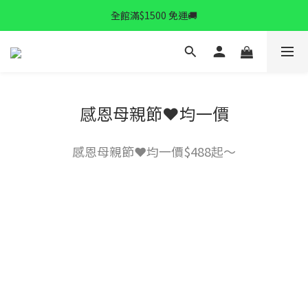
全館滿$1500 免運🚚
✨逆齡秘訣✨ 拉提精華限時特惠中
✨逆齡秘訣✨ 拉提精華限時特惠中
感恩母親節❤️均一價
感恩母親節❤️均一價$488起～